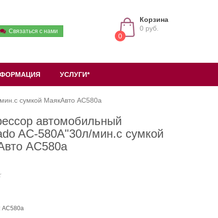
Корзина
0 руб.
Связаться с нами
0
ФОРМАЦИЯ
УСЛУГИ*
/мин.с сумкой МаякАвто AC580а
рессор автомобильный
ado AC-580A"30л/мин.с сумкой
Авто AC580а
: AC580а