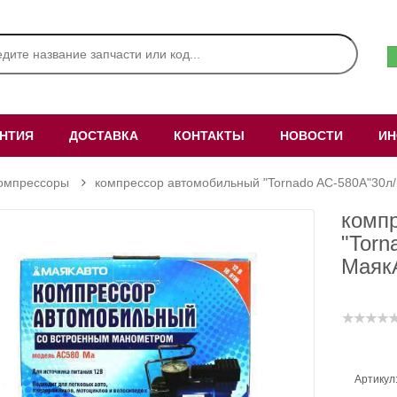
АНТИЯ
ДОСТАВКА
КОНТАКТЫ
НОВОСТИ
ИН
омпрессоры
компрессор автомобильный "Tornado AC-580A"30л
комп
"Torn
Маяк
Артикул