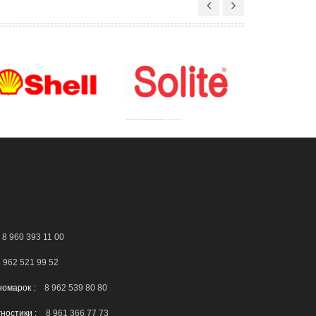
8 960 393 11 00
 962 521 99 52
номарок :
8 962 539 80 80
гностики :
8 961 366 77 73