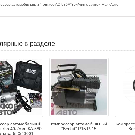
ессор автомобильный "Tornado AC-580A"30л/мин.с сумкой МаякАвто
лярные в разделе
ссор автомобильный
компрессор автомобильный
компресс
Turbo 40л/мин КА-580
"Berkut" R15 R-15
"Be
атм ка-580/43001