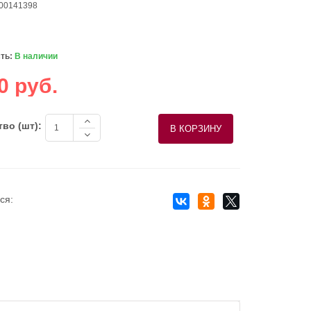
 00141398
ть:
В наличии
0 руб.
во (шт):
ся: