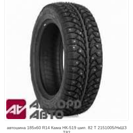
автошина 185х60 R14 Кама НК-519 шип. 82 Т 2151005/НкШЗ
T82