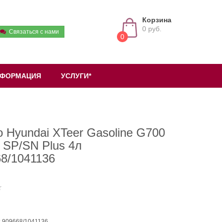
Корзина
0 руб.
Связаться с нами
0
ФОРМАЦИЯ
УСЛУГИ*
 Hyundai XTeer Gasoline G700
 SP/SN Plus 4л
8/1041136
: 909668/1041136