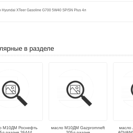
 Hyundai XTeer Gasoline G700 5W40 SP/SN Plus 4л
лярные в разделе
о М10ДМ Роснефть
масло М10ДМ Gazpromneft
масло 
5л разлив 26444
205л разлив
ADVANC