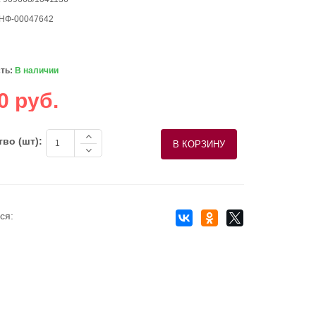
 НФ-00047642
ть:
В наличии
0 руб.
во (шт):
ся: