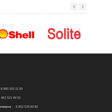
8 960 393 11 00
 962 521 99 52
номарок :
8 962 539 80 80