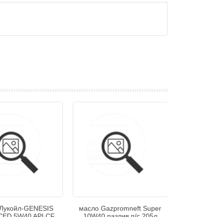
Лукойл-GENESIS
масло Gazpromneft Super
ED 5W40 API CF
10W40 разлив п/с 205л