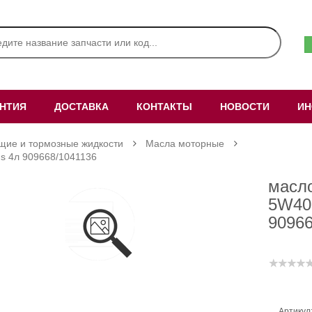
АНТИЯ
ДОСТАВКА
КОНТАКТЫ
НОВОСТИ
ИН
щие и тормозные жидкости
Масла моторные
us 4л 909668/1041136
масло
5W40
90966
Артикул