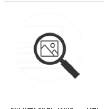
предохранитель флажковый Airline MINI 5-35А в боксе