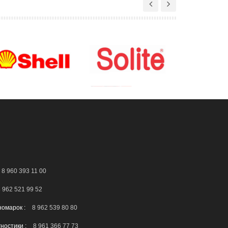
8 960 393 11 00
 962 521 99 52
номарок :
8 962 539 80 80
гностики :
8 961 366 77 73