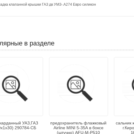
адка клапанной крышки ГАЗ дв УМЗ-.А274 Евро силикон
лярные в разделе
 карданный УАЗ,ГАЗ
предохранитель флажковый
сальник 
х1х30) 290784-СБ
Airline MINI 5-35А в боксе
г.Кир
(штучно) AFU-M-P510
1