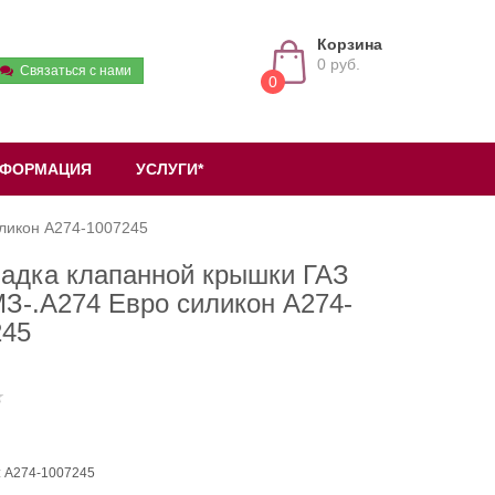
Корзина
0 руб.
Связаться с нами
0
ФОРМАЦИЯ
УСЛУГИ*
иликон А274-1007245
ладка клапанной крышки ГАЗ
З-.А274 Евро силикон А274-
245
: А274-1007245