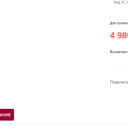
Код 1С:
Доступнос
4 98
Количест
Поделить
АНИЕ