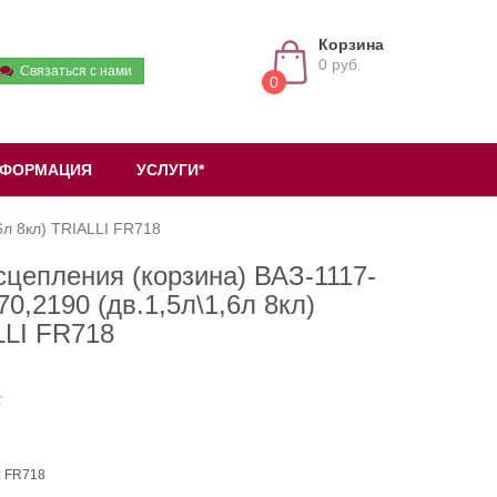
Корзина
0 руб.
Связаться с нами
0
ФОРМАЦИЯ
УСЛУГИ*
6л 8кл) TRIALLI FR718
сцепления (корзина) ВАЗ-1117-
70,2190 (дв.1,5л\1,6л 8кл)
LLI FR718
: FR718