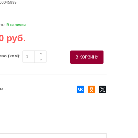
 00045999
ть:
В наличии
0 руб.
во (ком):
ся: