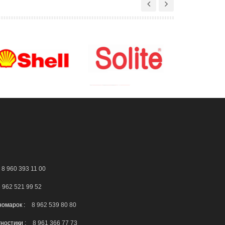
8 960 393 11 00
 962 521 99 52
номарок :
8 962 539 80 80
гностики :
8 961 366 77 73