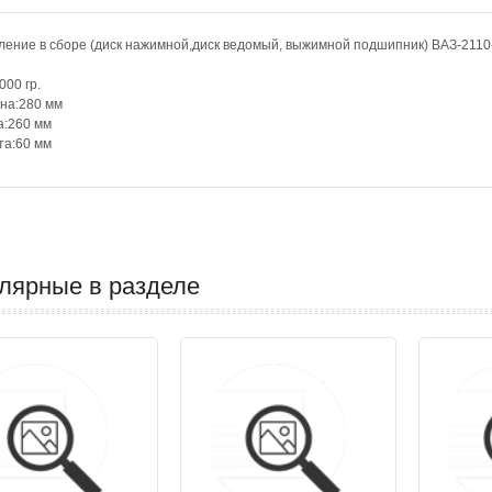
ление в сборе (диск нажимной,диск ведомый, выжимной подшипник) ВАЗ-21
000 гр.
на:280 мм
а:260 мм
та:60 мм
лярные в разделе