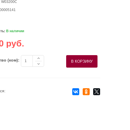
: W03200C
 00005141
ть:
В наличии
0 руб.
во (ком):
ся: