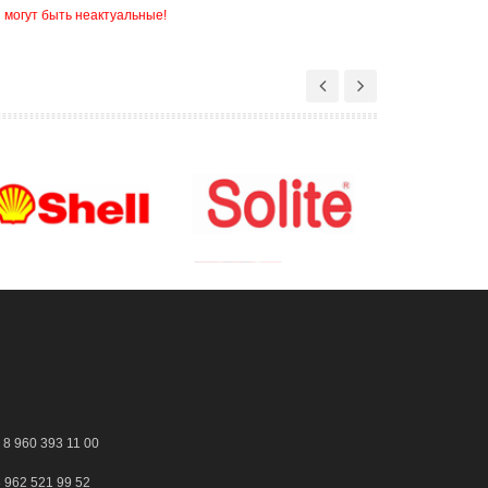
 могут быть неактуальные!
8 960 393 11 00
 962 521 99 52