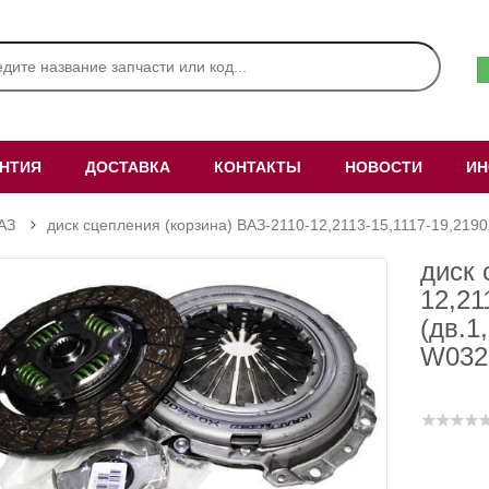
АНТИЯ
ДОСТАВКА
КОНТАКТЫ
НОВОСТИ
ИН
АЗ
диск сцепления (корзина) ВАЗ-2110-12,2113-15,1117-19,2190 
диск 
12,21
(дв.1
W032