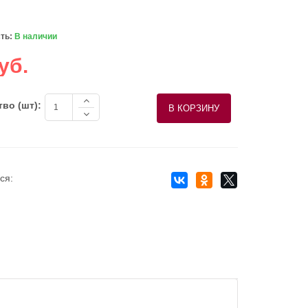
ть:
В наличии
уб.
во (шт):
ся: