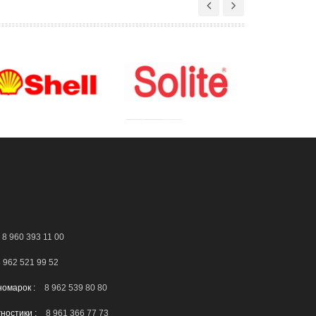
8 960 393 11 00
 962 521 99 52
номарок :
8 962 539 80 80
гностики :
8 961 366 77 73