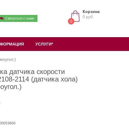
Корзина
0 руб.
Связаться с нами
0
ФОРМАЦИЯ
УСЛУГИ*
моугол.)
ка датчика скорости
108-2114 (датчика хола)
оугол.)
 00053600