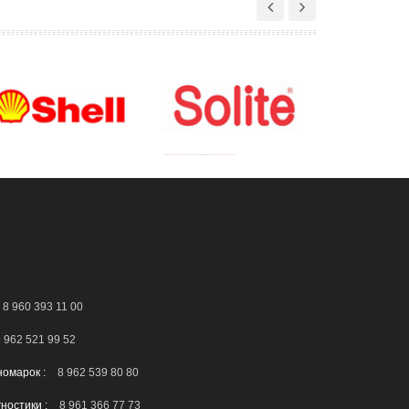
8 960 393 11 00
 962 521 99 52
номарок :
8 962 539 80 80
гностики :
8 961 366 77 73