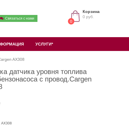
Корзина
0 руб.
Связаться с нами
0
ФОРМАЦИЯ
УСЛУГИ*
Cargen AX308
ка датчика уровня топлива
ензонасоса с провод.Cargen
8
: AX308