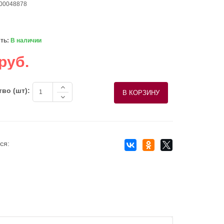
 00048878
ть:
В наличии
руб.
во (шт):
ся: