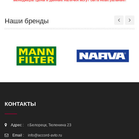
менеджера! Цены и данные наличия могут быть неактуальные!
Наши бренды
КОНТАКТЫ
Адрес :
г.Белорецк, Тюленина 23
Email :
info@accord-avto.ru