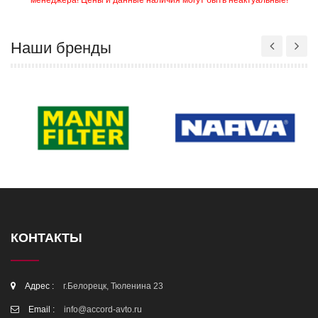
менеджера! Цены и данные наличия могут быть неактуальные!
Наши бренды
КОНТАКТЫ
Адрес :
г.Белорецк, Тюленина 23
Email :
info@accord-avto.ru