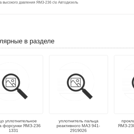
а высокого давления ЯМЗ-236 с\о Автодизель
лярные в разделе
цо уплотнительное
уплотнитель пальца
прокл
а форсунки ЯМЗ-236
реактивного МАЗ 941-
ЯМЗ-238
1331
2919026