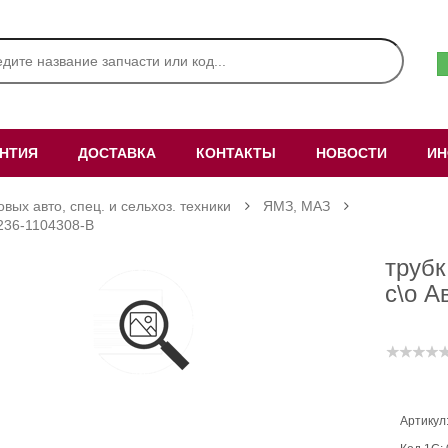
АНТИЯ
ДОСТАВКА
КОНТАКТЫ
НОВОСТИ
ИН
овых авто, спец. и сельхоз. техники
ЯМЗ, МАЗ
 236-1104308-В
трубк
с\о А
Артикул