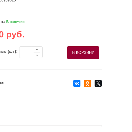
 00109825
ть:
В наличии
0 руб.
во (шт):
ся: