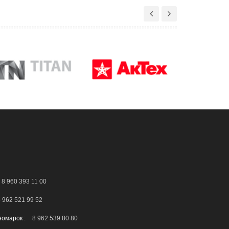
8 960 393 11 00
 962 521 99 52
номарок :
8 962 539 80 80