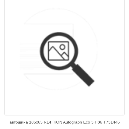
автошина 185х65 R14 IKON Autograph Eco 3 Н86 T731446