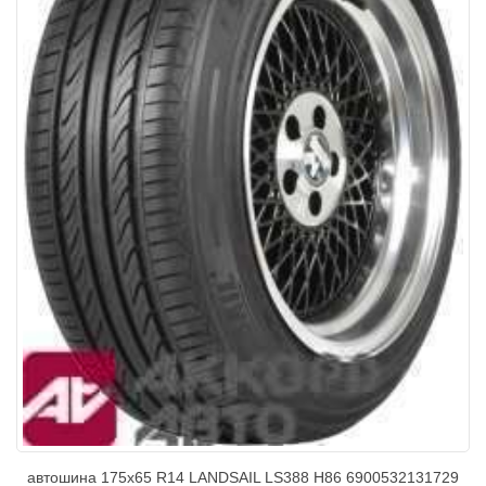
автошина 175х65 R14 LANDSAIL LS388 H86 6900532131729