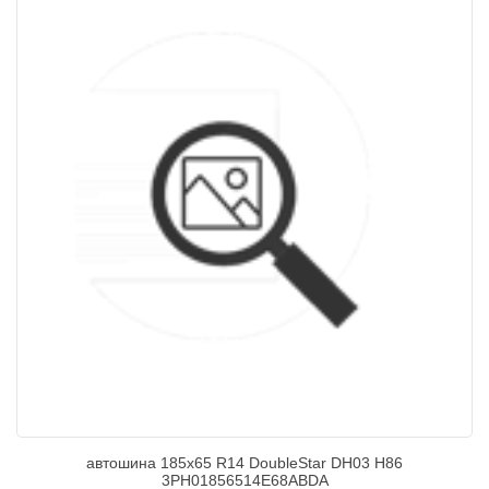
автошина 185х65 R14 DoubleStar DH03 H86
3PH01856514E68ABDA