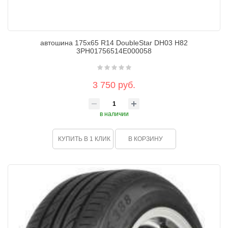
автошина 175х65 R14 DoubleStar DH03 Н82
3PH01756514E000058
3 750 руб.
в наличии
КУПИТЬ В 1 КЛИК
В КОРЗИНУ