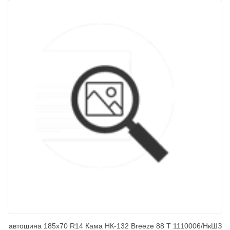
автошина 185х70 R14 Кама НК-132 Breeze 88 Т 1110006/НкШЗ