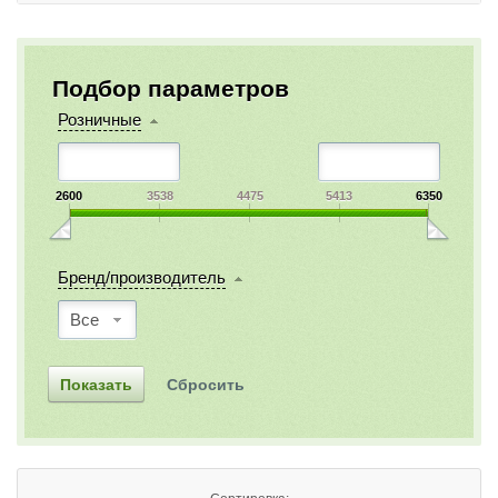
Подбор параметров
Розничные
2600
3538
4475
5413
6350
Бренд/производитель
Все