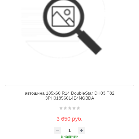
автошина 185х60 R14 DoubleStar DH03 T82
3PH01856014E4NGBDA
3 650 руб.
в наличии