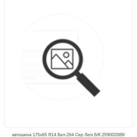
автошина 175х65 R14 Бел-264 Сер Легк Б/К 259002088/