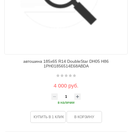
автошина 185х65 R14 DoubleStar DH05 H86
1PH01856514E68ABDA
4 000 руб.
в наличии
КУПИТЬ В 1 КЛИК
В КОРЗИНУ