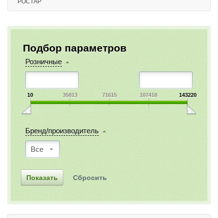
РОСТАР
Подбор параметров
Розничные
10
35813
71615
107418
143220
Бренд/производитель
Все