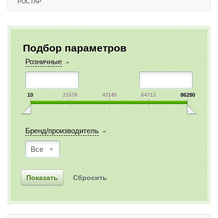
РОСТАР
Подбор параметров
Розничные
10
21578
43145
64713
86280
Бренд/производитель
Все