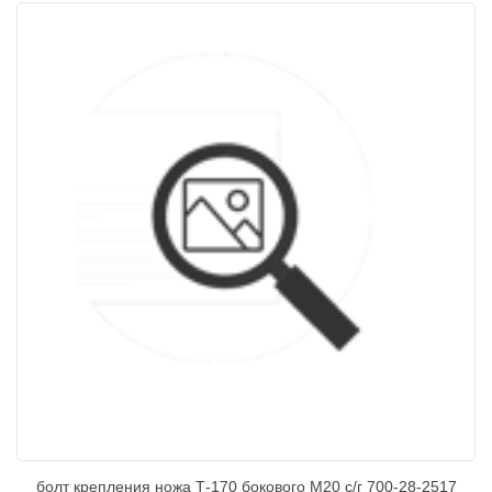
болт крепления ножа Т-170 бокового М20 с/г 700-28-2517