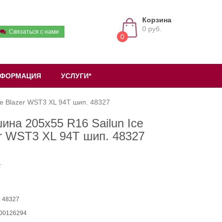
Корзина
0 руб.
Связаться с нами
0
ФОРМАЦИЯ
УСЛУГИ*
ce Blazer WST3 XL 94T шип. 48327
ина 205х55 R16 Sailun Ice
r WST3 XL 94T шип. 48327
: 48327
 00126294