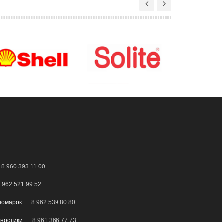
8 960 393 11 00
 962 521 99 52
номарок :
8 962 539 80 80
гностики :
8 961 366 77 73