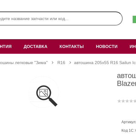
АНТИЯ
ДОСТАВКА
КОНТАКТЫ
НОВОСТИ
ИН
тошины легковые "Зима"
R16
автошина 205х55 R16 Sailun I
автош
Blaze
Артикул
Код 1С: