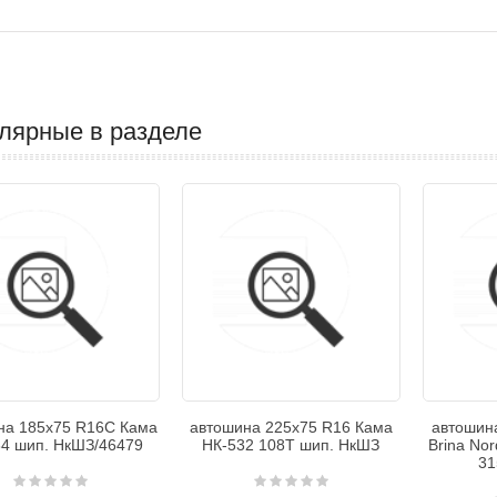
лярные в разделе
на 185х75 R16С Кама
автошина 225х75 R16 Кама
автошина
4 шип. НкШЗ/46479
НК-532 108Т шип. НкШЗ
Brina Nor
31