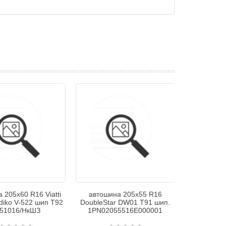
 205х60 R16 Viatti
автошина 205х55 R16
diko V-522 шип T92
DoubleStar DW01 T91 шип.
51016/НкШЗ
1PN02055516E000001