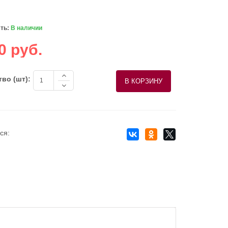
ть:
В наличии
0 руб.
во (шт):
ся: