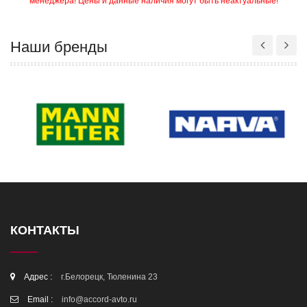
менеджера! Цены и данные наличия могут быть неактуальные!
Наши бренды
КОНТАКТЫ
Адрес :
г.Белорецк, Тюленина 23
Email :
info@accord-avto.ru