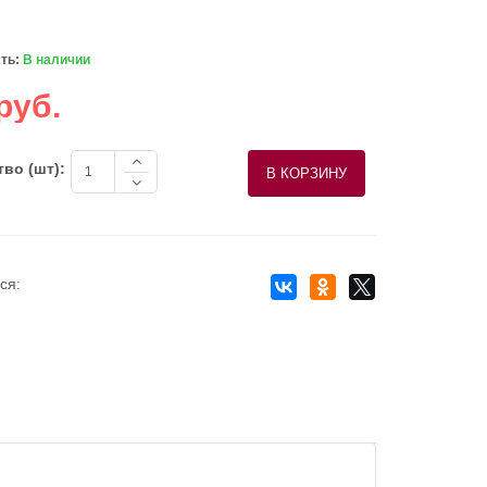
ть:
В наличии
руб.
во (шт):
ся: