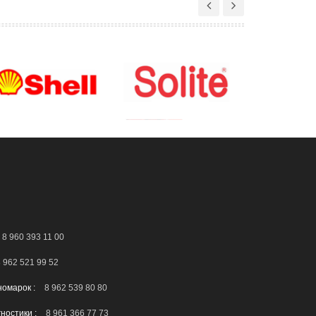
8 960 393 11 00
 962 521 99 52
номарок :
8 962 539 80 80
гностики :
8 961 366 77 73