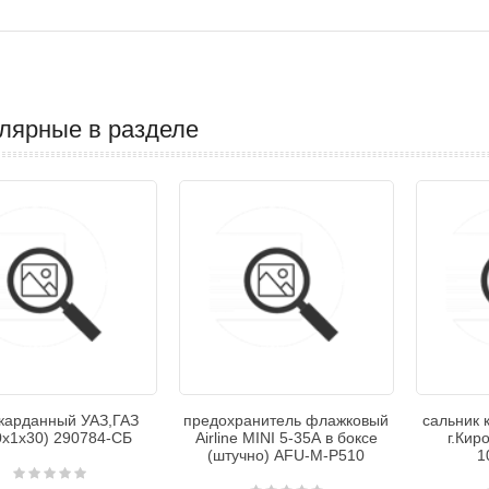
лярные в разделе
 карданный УАЗ,ГАЗ
предохранитель флажковый
сальник 
х1х30) 290784-СБ
Airline MINI 5-35А в боксе
г.Кир
(штучно) AFU-M-P510
1