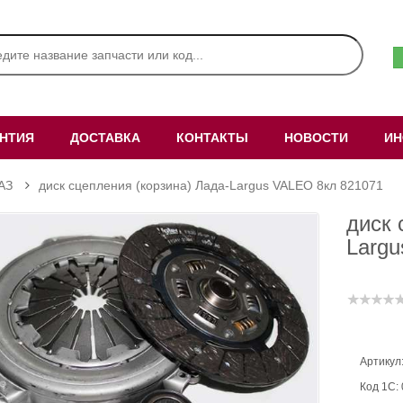
АНТИЯ
ДОСТАВКА
КОНТАКТЫ
НОВОСТИ
ИН
АЗ
диск сцепления (корзина) Лада-Largus VALEO 8кл 821071
диск 
Largu
Артикул
Код 1С: