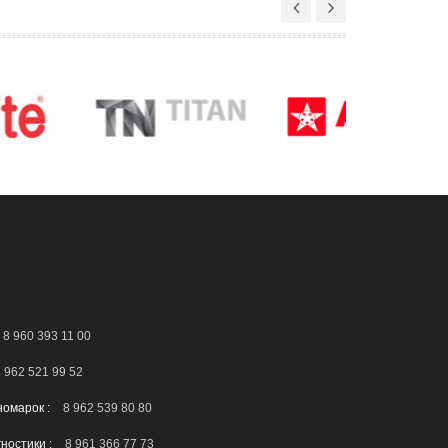
8 960 393 11 00
 962 521 99 52
номарок :
8 962 539 80 80
гностики :
8 961 366 77 73