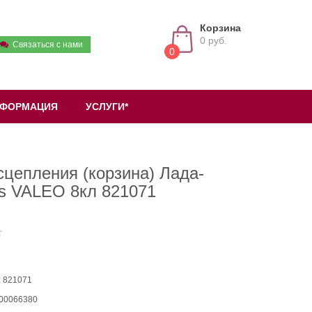
Корзина
0 руб.
Связаться с нами
0
ФОРМАЦИЯ
УСЛУГИ*
сцепления (корзина) Лада-
s VALEO 8кл 821071
: 821071
 00066380