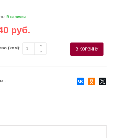
ть:
В наличии
40 руб.
во (ком):
ся: