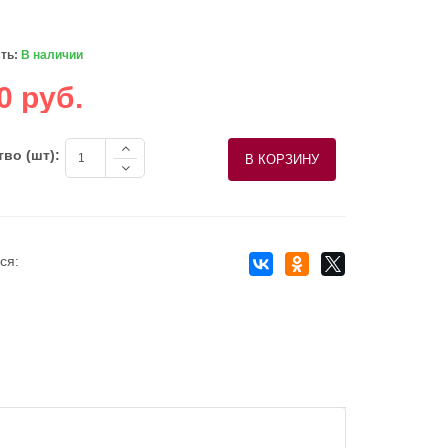
ть:
В наличии
0 руб.
во (шт):
ся: