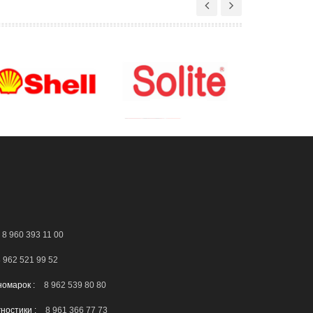
8 960 393 11 00
 962 521 99 52
номарок :
8 962 539 80 80
гностики :
8 961 366 77 73