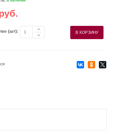
ть:
В наличии
руб.
во (шт):
ся: