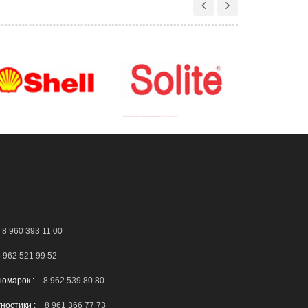
8 960 393 11 00
 962 521 99 52
номарок :
8 962 539 80 80
гностики :
8 961 366 77 73