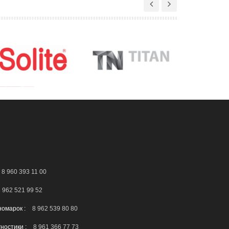
8 960 393 11 00
 962 521 99 52
номарок :
8 962 539 80 80
гностики :
8 961 366 77 73