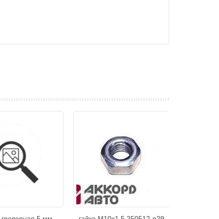
 гроверная 5 мм
гайка М10х1,5 250512-п29