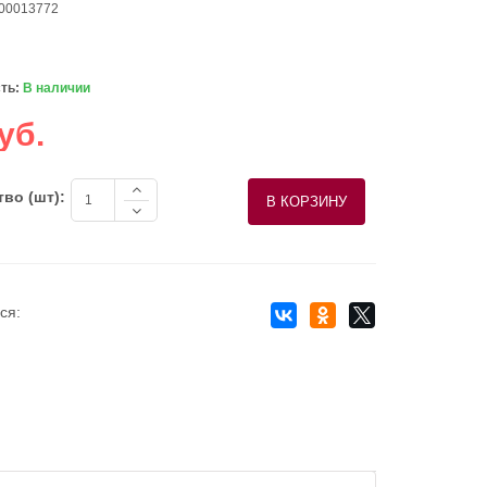
 00013772
ть:
В наличии
уб.
во (шт):
ся: