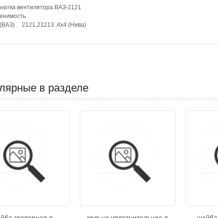
чатка вентилятора ВАЗ-2121
енимость
(ВАЗ) 2121,21213 ,4х4 (Нива)
лярные в разделе
йба гроверная в
кольцо уплотнительное в
шайба