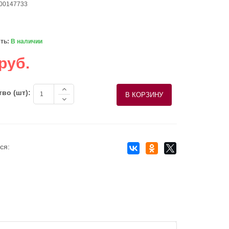
 00147733
ть:
В наличии
руб.
во (шт):
ся: