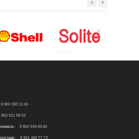
8 960 393 11 00
 962 521 99 52
номарок :
8 962 539 80 80
гностики :
8 961 366 77 73