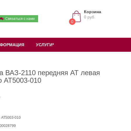
Корзина
0 руб.
Связаться с нами
0
ФОРМАЦИЯ
УСЛУГИ*
а ВАЗ-2110 передняя AT левая
о AT5003-010
: AT5003-010
 00028799