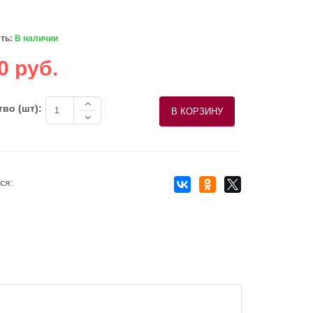
ть:
В наличии
0 руб.
во (шт):
ся: