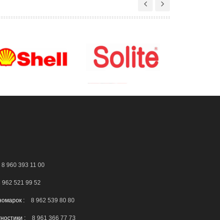
8 960 393 11 00
 962 521 99 52
номарок :
8 962 539 80 80
гностики :
8 961 366 77 73