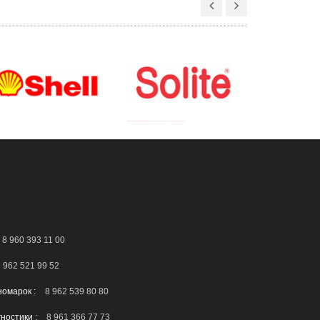
8 960 393 11 00
 962 521 99 52
номарок :
8 962 539 80 80
гностики :
8 961 366 77 73