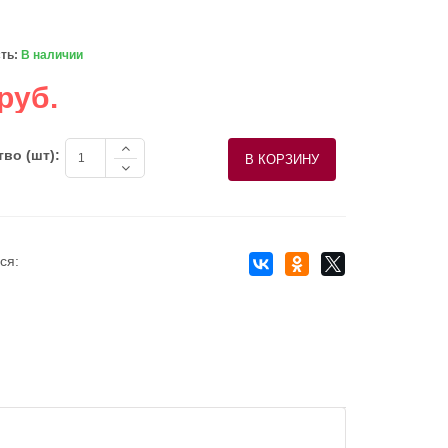
ть:
В наличии
руб.
во (шт):
ся: