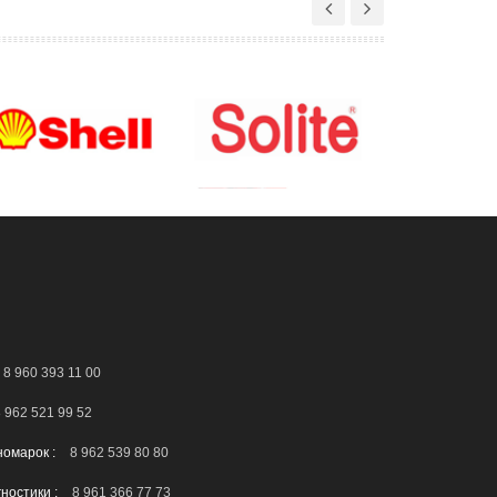
8 960 393 11 00
 962 521 99 52
номарок :
8 962 539 80 80
гностики :
8 961 366 77 73