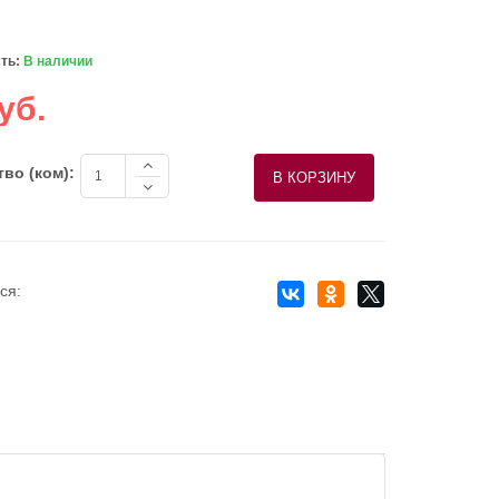
ть:
В наличии
уб.
во (ком):
ся: