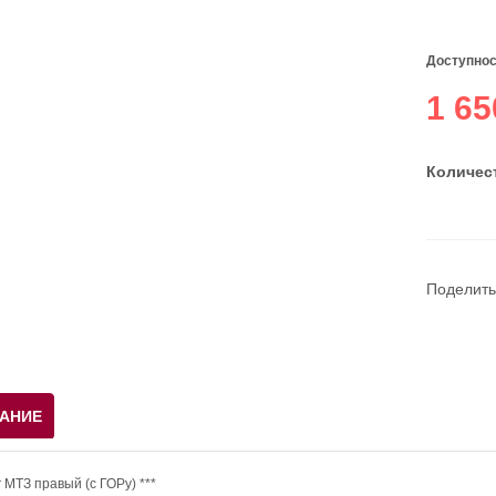
Доступнос
1 65
Количест
Поделить
АНИЕ
 МТЗ правый (с ГОРу) ***