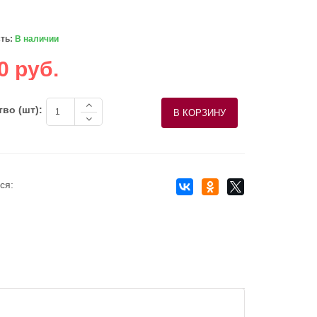
ть:
В наличии
0 руб.
во (шт):
ся: