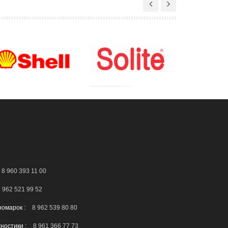
8 960 393 11 00
 962 521 99 52
номарок :
8 962 539 80 80
гностики :
8 961 366 77 73