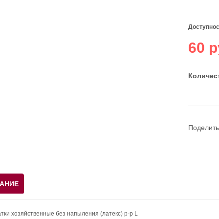
Доступнос
60 р
Количест
Поделить
АНИЕ
тки хозяйственные без напыления (латекс) р-р L