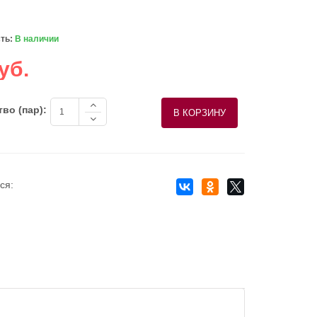
ть:
В наличии
уб.
во (пар):
ся: