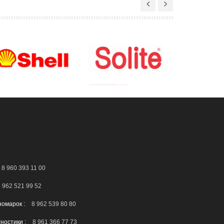
8 960 393 11 00
 962 521 99 52
номарок :
8 962 539 80 80
гностики :
8 961 366 77 73