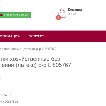
Корзина
0 руб.
Связаться с нами
0
ФОРМАЦИЯ
УСЛУГИ*
ез напыления (латекс) р-р L 805767
тки хозяйственные без
ения (латекс) р-р L 805767
: 805767
 НФ-00057528