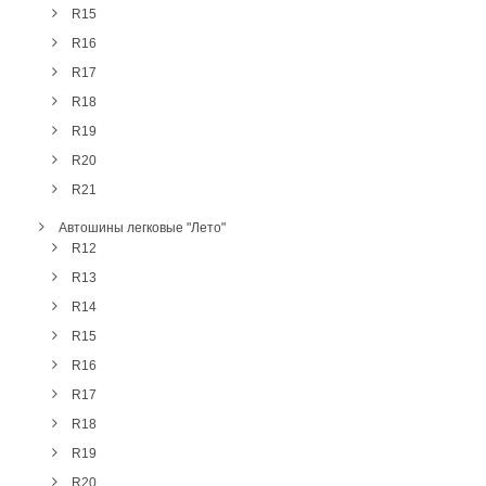
R15
R16
R17
R18
R19
R20
R21
Автошины легковые "Лето"
R12
R13
R14
R15
R16
R17
R18
R19
R20