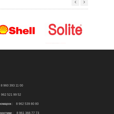
8 960 393 11 00
 962 521 99 52
номарок :
8 962 539 80 80
гностики :
8 961 366 77 73