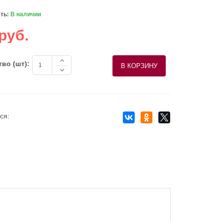
ть:
В наличии
руб.
во (шт):
ся: