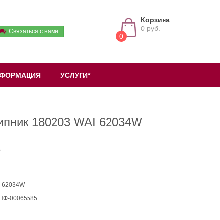
Корзина
0 руб.
Связаться с нами
0
ФОРМАЦИЯ
УСЛУГИ*
ипник 180203 WAI 62034W
: 62034W
 НФ-00065585